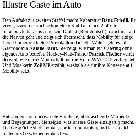
Illustre Gäste im Auto
Den Auftakt zur zweiten Staffel macht Kabarettist
Bänz Friedli
. Er
verrät, warum er auch schon einen Stuhl an einen Auftritte
mitgebracht hat, dass ihm sein Dialekt (Berndeutsch) manchmal auf
die Nerven geht und zeigt sich überrascht, dass Mobility für einige
Leute immer noch eine Provokation darstellt. Weiter geht es mit
Gastronomin
Natalie Jacot.
Sie zeigt, wie man ein Catering ohne
eigenes Auto betreibt, Hockey-Nati-Trainer
Patrick Fischer
verrät
derweil, wie er die Mannschaft auf die Heim-WM 2026 vorbereitet.
Und Musikerin
Zoë Më
erzählt, weshalb sie für ihre Konzerte auf
Mobility setzt.
Entstanden sind unerwartete Einblicke, überraschende Momente
und Begegnungen, die zeigen, was unsere Gäste einzigartig macht.
Die Gespräche sind spontan, ehrlich und nahbar, und lassen dich
mitten ins Geschehen eintauchen.