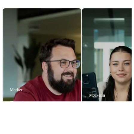
Morker
Morkerin
Beni
Elena
Beni schätzt die Flexibilität, vor
allem bei Work-Life-Balance-
Elena hat sich für ein
Themen.
bei Mobility entschiede