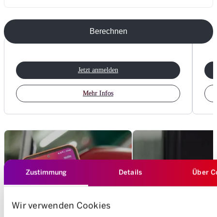
Berechnen
Jetzt anmelden
Mehr Infos
Zustimmung
Details
Über C
Wir verwenden Cookies