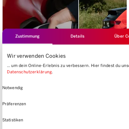
Zustimmung
Details
Über C
Mediacenter
Wir verwenden Cookies
Medienmitteilungen
… um dein Online-Erlebnis zu verbessern. Hier findest du un
Datenschutzerklärung
.
Logos, Bilder und Vide
Bleibe informiert über aktuelle
um Mobility – direkt z
Einwilligungsauswahl
Entwicklungen, offizielle
Download für deine
Notwendig
Stellungnahmen und Neuigkeiten.
Berichterstattung.
Präferenzen
Medienmitteilungen
Zum Mediacent
Statistiken
DE
FR
IT
EN