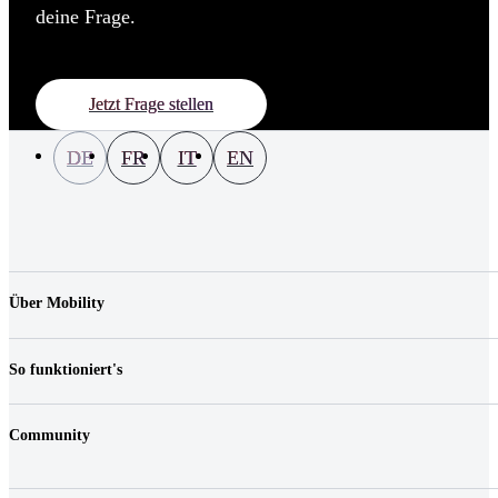
deine Frage.
Jetzt Frage stellen
DE
FR
IT
EN
Über Mobility
Unternehmen
Jobs & Karriere
So funktioniert's
Kontakt
Medien
Preise
Standorte
Community
Fahrzeuge
FAQ
Login
Fairplay & Gebühren