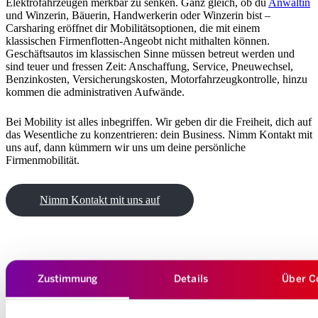
Elektrofahrzeugen merkbar zu senken. Ganz gleich, ob du
Anwältin
und Winzerin, Bäuerin, Handwerkerin oder Winzerin bist –
Carsharing eröffnet dir Mobilitätsoptionen, die mit einem
klassischen Firmenflotten-Angeobt nicht mithalten können.
Geschäftsautos im klassischen Sinne müssen betreut werden und
sind teuer und fressen Zeit: Anschaffung, Service, Pneuwechsel,
Benzinkosten, Versicherungskosten, Motorfahrzeugkontrolle, hinzu
kommen die administrativen Aufwände.
Bei Mobility ist alles inbegriffen. Wir geben dir die Freiheit, dich auf
das Wesentliche zu konzentrieren: dein Business. Nimm Kontakt mit
uns auf, dann kümmern wir uns um deine persönliche
Firmenmobilität.
Nimm Kontakt mit uns auf
Zustimmung
Details
Über C