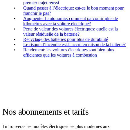
premier trajet réussi
Quand passer à l’électrique: est-ce le bon moment pour
franchir le pas?
Augmenter l’autonomie: comment parcourir plus de
kilomètres avec ta voiture électrique?
Perte de valeur des voitures électriques: quelle est la
valeur résiduelle de la batterie?
Recyclage des batteries pour plus de durabilité
Le risque d’incendie est-il accru en raison de la batterie?
Rendement: les voitures électriques sont bien plus
efficientes que les voitures à combustion
Nos abonnements et tarifs
Tu trouveras les modèles électriques les plus modernes aux