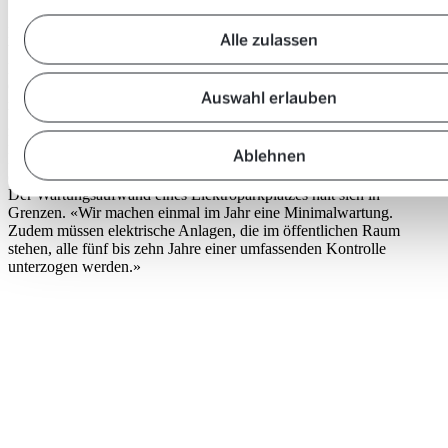
Standorteigentümer den Netzanschluss zur Verfügung, während
Mobility die Ladestation installiert. «Dabei sind wir stets darum
Alle zulassen
bemüht, die Umrüstung so günstig wie möglich umzusetzen», so
Barth. Ideal sei, wenn sich der Parkplatz in der Nähe eines
Gebäudes befindet. «Dann können wir die bestehenden Ausgänge
Auswahl erlauben
nutzen, um die Energie anzuzapfen.» Technisch sei dies keine
grosse Sache. «Ein Kabel zu ziehen und anschliessend eine
Ladestation dranzuhängen, geht relativ schnell.» Die
Ablehnen
Herausforderungen bezüglich der Finanzierung sowie im Bereich
des Mikroprojektmanagements seien wesentlich grösser. Immerhin:
Der Wartungsaufwand eines Elektroparkplatzes hält sich in
Grenzen. «Wir machen einmal im Jahr eine Minimalwartung.
Zudem müssen elektrische Anlagen, die im öffentlichen Raum
stehen, alle fünf bis zehn Jahre einer umfassenden Kontrolle
unterzogen werden.»