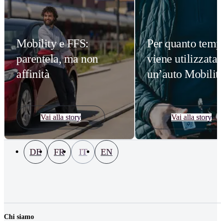
Mobility e FFS:
Per quanto tem
parentela, ma non
viene utilizzata
affinità
un’auto Mobilit
Vai alla story
Vai alla story
DE
FR
IT
EN
Chi siamo