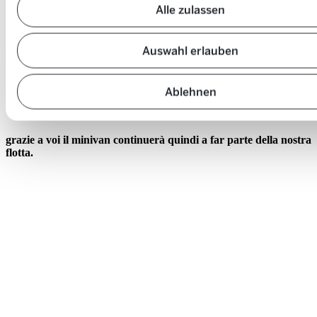
nostri clienti.»
Alle zulassen
Dominik Moor, capoprogetto Mobility
Auswahl erlauben
I risultati ottenuti portano a una
decisione chiara
:
Iniziamo a valutare nuovi modelli di minivan.
Ablehnen
Sviluppiamo ulteriormente la categoria in modo mirato.
Investiamo in un’offerta che sappiamo essere apprezzata.
grazie a voi il minivan continuerà quindi a far parte della nostra
flotta.