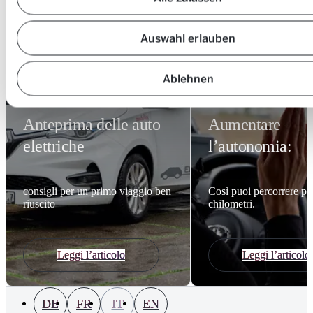
Auswahl erlauben
Ablehnen
17 ottobre 2024
3 ottobre 2024
Anteprima delle auto
Aumentare
elettriche
l’autonomia:
consigli per un primo viaggio ben
Così puoi percorrere pi
riuscito
chilometri.
Leggi l’articolo
Leggi l’articolo
DE
FR
IT
EN