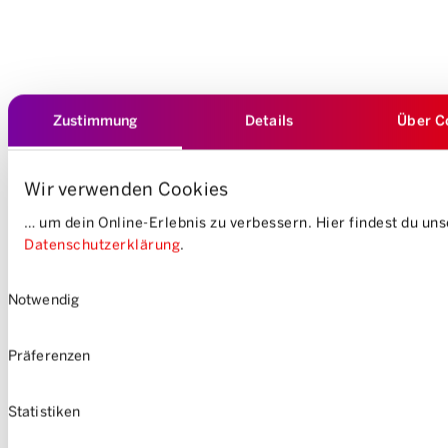
Zustimmung
Details
Über C
Wir verwenden Cookies
… um dein Online-Erlebnis zu verbessern. Hier findest du un
Datenschutzerklärung
.
Einwilligungsauswahl
Klimaneutral bis 2040: Mobilitys Vision baut auf den Grundwerte der Genossenschaf
Notwendig
Präferenzen
Statistiken