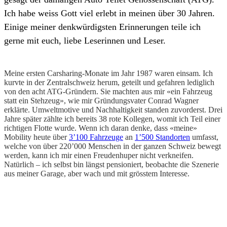
Ich habe weiss Gott viel erlebt in meinen über 30 Jahren.
Einige meiner denkwürdigsten Erinnerungen teile ich
gerne mit euch, liebe Leserinnen und Leser.
Meine ersten Carsharing-Monate im Jahr 1987 waren einsam. Ich
kurvte in der Zentralschweiz herum, geteilt und gefahren lediglich
von den acht ATG-Gründern. Sie machten aus mir «ein Fahrzeug
statt ein Stehzeug», wie mir Gründungsvater Conrad Wagner
erklärte. Umweltmotive und Nachhaltigkeit standen zuvorderst. Drei
Jahre später zählte ich bereits 38 rote Kollegen, womit ich Teil einer
richtigen Flotte wurde. Wenn ich daran denke, dass «meine»
Mobility heute über
3ʼ100 Fahrzeuge
an
1ʼ500 Standorten
umfasst,
welche von über 220ʼ000 Menschen in der ganzen Schweiz bewegt
werden, kann ich mir einen Freudenhuper nicht verkneifen.
Natürlich – ich selbst bin längst pensioniert, beobachte die Szenerie
aus meiner Garage, aber wach und mit grösstem Interesse.