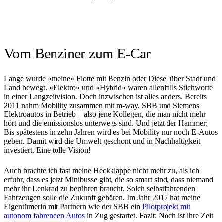
Vom Benziner zum E-Car
Lange wurde «meine» Flotte mit Benzin oder Diesel über Stadt und
Land bewegt. «Elektro» und «Hybrid» waren allenfalls Stichworte
in einer Langzeitvision. Doch inzwischen ist alles anders. Bereits
2011 nahm Mobility zusammen mit m-way, SBB und Siemens
Elektroautos in Betrieb – also jene Kollegen, die man nicht mehr
hört und die emissionslos unterwegs sind. Und jetzt der Hammer:
Bis spätestens in zehn Jahren wird es bei Mobility nur noch E-Autos
geben. Damit wird die Umwelt geschont und in Nachhaltigkeit
investiert. Eine tolle Vision!
Auch brachte ich fast meine Heckklappe nicht mehr zu, als ich
erfuhr, dass es jetzt Minibusse gibt, die so smart sind, dass niemand
mehr ihr Lenkrad zu berühren braucht. Solch selbstfahrenden
Fahrzeugen solle die Zukunft gehören. Im Jahr 2017 hat meine
Eigentümerin mit Partnern wie der SBB ein
Pilotprojekt mit
autonom fahrenden Autos
in Zug gestartet. Fazit: Noch ist ihre Zeit