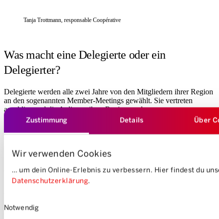
Tanja Trottmann, responsable Coopérative
Was macht eine Delegierte oder ein
Delegierter?
Delegierte werden alle zwei Jahre von den Mitgliedern ihrer Region
an den sogenannten Member-Meetings gewählt. Sie vertreten
anschliessend die Anliegen ihrer Region an der
Delegiertenversammlung – dem «Parlament» der Genossenschaft.
Zustimmung
Details
Über C
Dort werden wichtige Entscheide gefällt, etwa zur Jahresrechnung,
zu Statutenänderungen oder Wahlen in den Verwaltungsrat.
Wir verwenden Cookies
… um dein Online-Erlebnis zu verbessern. Hier findest du un
Welche Verantwortung trägt man in diesem
Datenschutzerklärung
.
Amt?
Einwilligungsauswahl
Notwendig
Delegierte informieren sich über den Geschäftsgang, diskutieren mit