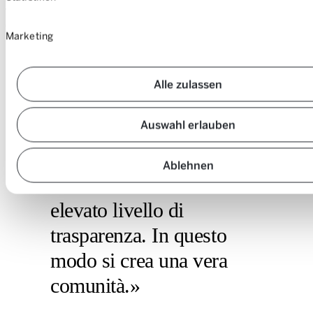
Trottmann. Hanno accesso a canali informativi completi e hanno il
diritto di presentare domande e richieste scritte.
Marketing
Alle zulassen
«Coinvolgiamo i soci
Auswahl erlauben
anche in questioni che
esulano dai requisiti
Ablehnen
formali e manteniamo un
elevato livello di
trasparenza. In questo
modo si crea una vera
comunità.»