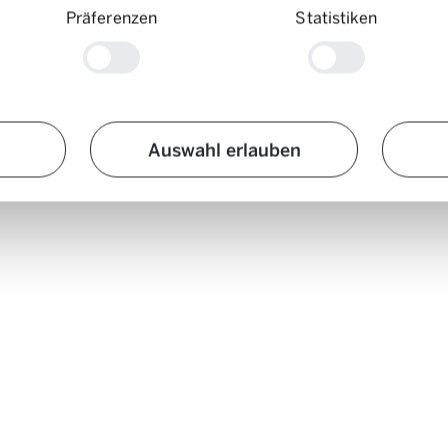
Präferenzen
Statistiken
nd Mobilität
Auswahl erlauben
 50 Jahren Berufserfahrung. Als früherer Leiter des Fachbereichs Energi
d Heute berät er ehrenamtlich Organisationen, Firmen und Interessiert