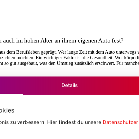
auch im hohen Alter an ihrem eigenen Auto fest?
us dem Berufsleben geprägt. Wer lange Zeit mit dem Auto unterwegs wa
ichten möchten. Ein wichtiger Faktor ist die Gesundheit. Wer körperlic
icht so gut ausgebaut, was den Umstieg zusätzlich erschwert. Für manc
Details
kaufen sich ein Wohnmobil, um Reisen zu geniessen, die sie im Berufsal
okies
s eigenen Fahrzeugs assoziiert.
nis zu verbessern. Hier findest du unsere
Datenschutzer
ängig zu sein, ohne auf Fahrpläne oder Mietfahrzeuge angewiesen zu s
pflichtungen mehr haben.