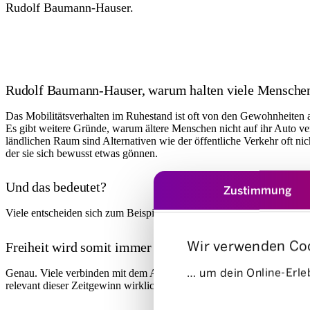
Rudolf Baumann-Hauser.
Rudolf Baumann-Hauser, warum halten viele Menschen 
Das Mobilitätsverhalten im Ruhestand ist oft von den Gewohnheiten a
Es gibt weitere Gründe, warum ältere Menschen nicht auf ihr Auto verz
ländlichen Raum sind Alternativen wie der öffentliche Verkehr oft n
der sie sich bewusst etwas gönnen.
Und das bedeutet?
Zustimmung
Viele entscheiden sich zum Beispiel für ein sportlicheres Auto oder 
Wir verwenden Co
Freiheit wird somit immer noch oft mit dem Besitz eine
… um dein Online-Erleb
Genau. Viele verbinden mit dem Auto die Freiheit, spontan und unabh
relevant dieser Zeitgewinn wirklich ist, da sie keine beruflichen Ver
Einwilligungsauswahl