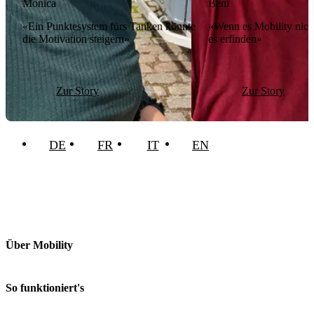
Monica
Beni
«Ein Punktesystem fürs Tanken könnte
«Wenn es Mobility nich
die Motivation steigern»
es erfinden»
Zur Story
Zur Story
DE
FR
IT
EN
Über Mobility
Unternehmen
Jobs & Karriere
So funktioniert's
Kontakt
Medien
Preise