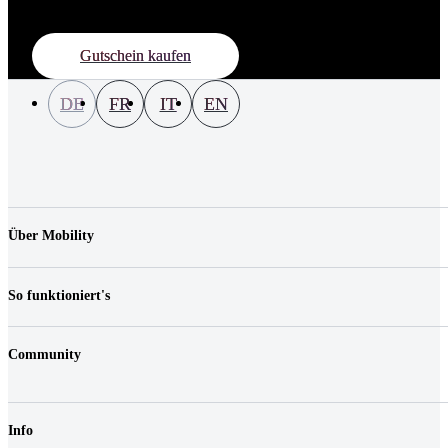
Gutschein kaufen
DE
FR
IT
EN
Über Mobility
Unternehmen
Jobs & Karriere
So funktioniert's
Kontakt
Medien
Preise
Standorte
Community
Fahrzeuge
FAQ
Login
Fairplay & Gebühren
Shop
Haftungsreduktion
Info
Gutscheine
Geschäftskunden