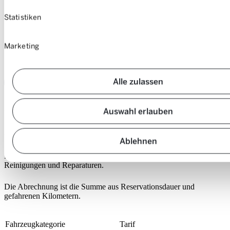
Gewisse Fahrzeuge verfügen über elektronische
Handbremsen, die durch erneutes Betätigen des
Statistiken
Gaspedals übersteuert werden können. Diese sind
gesetzlich für Lernfahrten nicht zulässig. Deshalb hast du
bei der Reservation die Möglichkeit, mit dem Suchfilter
Marketing
«Learner» die Fahrzeuge zu finden, die geeignet sind.
Alle zulassen
FAQ für Lernfahrer:innen
Auswahl erlauben
Fahrzeugkategorien und Tarife
Die Fahrtarife hängen von der gewählten Fahrzeug-Kategorie ab.
Ablehnen
Darin enthalten ist: Tanken, Aufladen (E-Autos),
Motorfahrzeugsteuern, Versicherungen, Service, Pneus,
Reinigungen und Reparaturen.
Die Abrechnung ist die Summe aus Reservationsdauer und
gefahrenen Kilometern.
Fahrzeugkategorie
Tarif