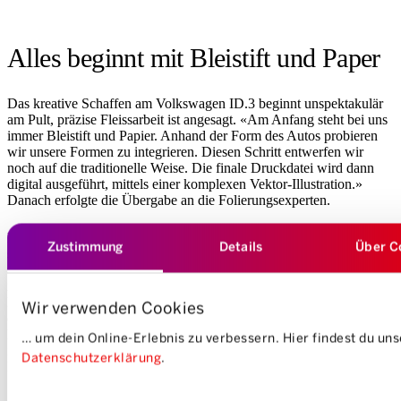
Alles beginnt mit Bleistift und Paper
Das kreative Schaffen am Volkswagen ID.3 beginnt unspektakulär
am Pult, präzise Fleissarbeit ist angesagt. «Am Anfang steht bei uns
immer Bleistift und Papier. Anhand der Form des Autos probieren
wir unsere Formen zu integrieren. Diesen Schritt entwerfen wir
noch auf die traditionelle Weise. Die finale Druckdatei wird dann
digital ausgeführt, mittels einer komplexen Vektor-Illustration.»
Danach erfolgte die Übergabe an die Folierungsexperten.
Dass der Look farbenreich wird, stand nie zur Debatte. «Das Auto
Zustimmung
Details
Über C
soll auffallen», so das Credo der Zürcher, die sich darüber freuen,
dass der VW ID.3 nicht nur das jüngste Mitglied der x-Art-Familie
ist, sondern zugleich als das 500. Elektrofahrzeug der Mobility-
Flotte gefeiert wird. Ein Meilenstein für den Carsharing-Anbieter,
Wir verwenden Cookies
der bis 2030 die gesamte Flotte (rund 3000 Autos) elektrifiziert
haben möchte. Diese Mission haben die Künstler in ihrem Werk
… um dein Online-Erlebnis zu verbessern. Hier findest du un
integriert: «Die Dynamik und die intensiven Farben sollen die
Datenschutzerklärung
.
Mobilität der Zukunft symbolisieren.»
Einwilligungsauswahl