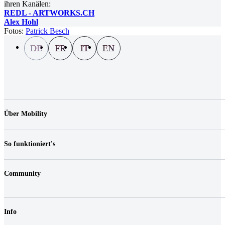
ihren Kanälen:
REDL - ARTWORKS.CH
Alex Hohl
Fotos:
Patrick Besch
DE
FR
IT
EN
Über Mobility
Unternehmen
Jobs & Karriere
So funktioniert's
Kontakt
Medien
Preise
Standorte
Community
Fahrzeuge
FAQ
Login
Fairplay & Gebühren
Shop
Haftungsreduktion
Info
Gutscheine
Geschäftskunden
Nachhaltigkeit