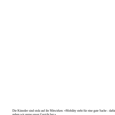
Die Künstler sind stolz auf ihr Mitwirken: «Mobility steht für eine gute Sache - dafü
geben wir gerne unser Gesicht her.»