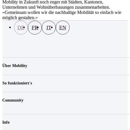
Mobility in Zukunft noch enger mit Städten, Kantonen,
Unternehmen und Wohnüberbauungen zusammenarbeiten.
«Gemeinsam wollen wir die nachhaltige Mobilität so einfach wie
möglich gestalten.»
DE
FR
IT
EN
Über Mobility
Unternehmen
Jobs & Karriere
So funktioniert's
Kontakt
Medien
Preise
Standorte
Community
Fahrzeuge
FAQ
Login
Fairplay & Gebühren
Shop
Haftungsreduktion
Info
Gutscheine
Geschäftskunden
Nachhaltigkeit