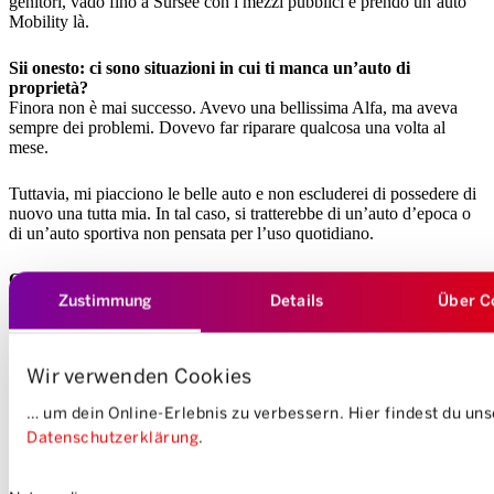
genitori, vado fino a Sursee con i mezzi pubblici e prendo un’auto
Mobility là.
Sii onesto: ci sono situazioni in cui ti manca un’auto di
proprietà?
Finora non è mai successo. Avevo una bellissima Alfa, ma aveva
sempre dei problemi. Dovevo far riparare qualcosa una volta al
mese.
Tuttavia, mi piacciono le belle auto e non escluderei di possedere di
nuovo una tutta mia. In tal caso, si tratterebbe di un’auto d’epoca o
di un’auto sportiva non pensata per l’uso quotidiano.
Qual è per te il maggiore effetto positivo da quando utilizzi il car
Zustimmung
Details
Über C
sharing?
Niente di cui preoccuparsi. Non ho più nessuna incombenza. Posso
semplicemente salire in auto e partire. Inoltre, posso testare auto
sempre diverse, il che mi rende molto felice.
Wir verwenden Cookies
… um dein Online-Erlebnis zu verbessern. Hier findest du un
Datenschutzerklärung
.
Einwilligungsauswahl