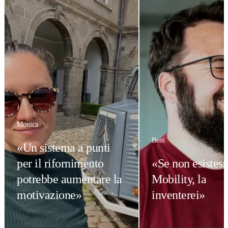
Monica
Beni
«Un sistema a punti
per il rifornimento
«Se non esistess
potrebbe aumentare la
Mobility, la
motivazione»
inventerei»