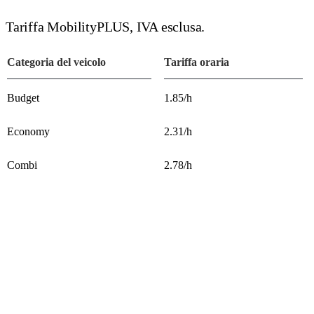
Tariffa MobilityPLUS, IVA esclusa.
Categoria del veicolo
Tariffa oraria
Budget
1.85/h
Economy
2.31/h
Combi
2.78/h
Cabrio, Emotion, Minivan,
4.16/h
Transport
Prezzi in CHF, IVA esclusa.
*
Supplementi e sconti per carburante/energia
riservato