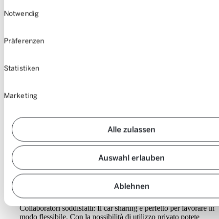
Einwilligungsauswahl
Notwendig
Präferenzen
Statistiken
Marketing
Alle zulassen
Ottimo per gli affari
Auswahl erlauben
Risparmiare costi e risorse: Niente più costi di acquisto e
Ablehnen
parcheggio, manutenzione, assicurazione, tasse: tutto eliminato.
Questo riduce anche il lavoro amministrativo.
Collaboratori soddisfatti: Il car sharing è perfetto per lavorare in
modo flessibile. Con la possibilità di utilizzo privato potete