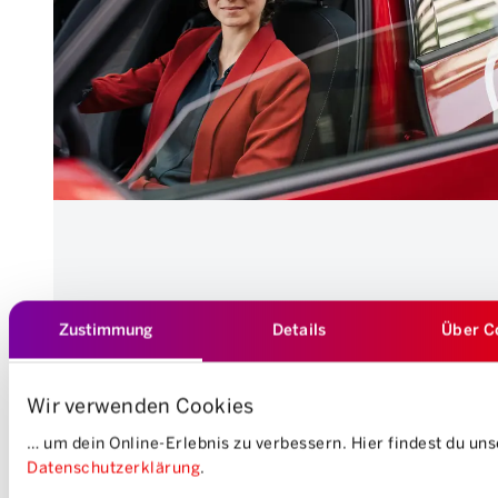
Zustimmung
Details
Über C
Wir verwenden Cookies
… um dein Online-Erlebnis zu verbessern. Hier findest du un
Datenschutzerklärung
.