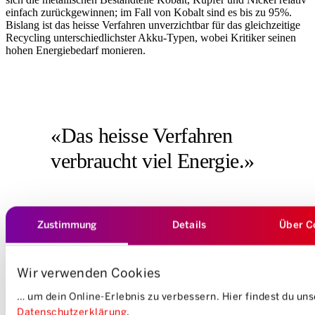
einfach zurückgewinnen; im Fall von Kobalt sind es bis zu 95%.
Bislang ist das heisse Verfahren unverzichtbar für das gleichzeitige
Recycling unterschiedlichster Akku-Typen, wobei Kritiker seinen
hohen Energiebedarf monieren.
«Das heisse Verfahren
verbraucht viel Energie.»
Zustimmung
Details
Über C
Deshalb legen viele Unternehmen ihren Fokus auf das kalte
Verfahren. Volkswagen beispielsweise nimmt in der Ortschaft
Wir verwenden Cookies
Salzgitter noch im laufenden Jahr eine Pilotanlage in Betrieb,
welche vorerst 3000 Akkus jährlich verarbeiten kann und eine
… um dein Online-Erlebnis zu verbessern. Hier findest du un
Recyclingquote von 90% anstrebt. Auch das deutsche Unternehmen
Duesenfeld forscht auf dem Weg jenseits des Einschmelzens und hat
Datenschutzerklärung
.