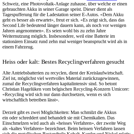
Schweiz, eine Photovoltaik-Anlage zuhause, über welche er einen
gebrauchten Akku in seiner Garage speist. Dieser dient als
Tagespufferung für die Ladestation seiner E-Autos. «Dem Akku
geht es besser als erwartet», freut er sich. «Es zeigt sich, dass das
Second Life bedeutend länger dauern kann, als noch vor wenigen
Jahren angenommen». Es seien wohl bis zu zehn Jahre
Weiternutzung möglich. Insbesondere, weil eine Batterie im
stationären Einsatz rund zehn mal weniger beansprucht wird als in
einem Fahrzeug.
Heiss oder kalt: Bestes Recyclingverfahren gesucht
Alte Antriebsbatterien zu recyclen, dient der Kreislaufwirtschaft.
Ziel ist, möglichst viel wertvolles Material zurückzugewinnen,
zumal die Recyclingverfahren kapitalintensiv sind. So betont
Christian Hagelüken vom belgischen Recycling-Konzern Umicore:
«Recycling wird sich nur dann durchsetzen, wenn es sich
wirtschaftlich betreiben lässt».
Derzeit gibt es zwei Möglichkeiten: Man schmilzt die Akkus
ein oder schreddert und behandelt sie mit Chemikalien. Das
Einschmelzen wird auch als «heisses Verfahren», der zweite Weg
als «kaltes Verfahren» bezeichnet. Beim heissen Verfahren lassen
sich die metallischen Bestandteile Kobalt, Kupfer und Nickel relativ