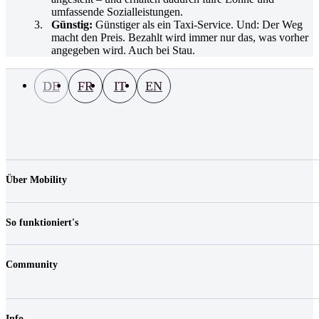
umfassende Sozialleistungen.
Günstig:
Günstiger als ein Taxi-Service. Und: Der Weg
macht den Preis. Bezahlt wird immer nur das, was vorher
angegeben wird. Auch bei Stau.
DE
FR
IT
EN
Über Mobility
Unternehmen
Jobs & Karriere
So funktioniert's
Kontakt
Medien
Preise
Standorte
Community
Fahrzeuge
FAQ
Login
Fairplay & Gebühren
Shop
Haftungsreduktion
Info
Gutscheine