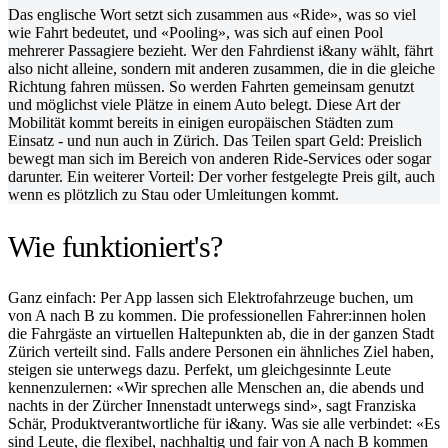
Das englische Wort setzt sich zusammen aus «Ride», was so viel
wie Fahrt bedeutet, und «Pooling», was sich auf einen Pool
mehrerer Passagiere bezieht. Wer den Fahrdienst i&any wählt, fährt
also nicht alleine, sondern mit anderen zusammen, die in die gleiche
Richtung fahren müssen. So werden Fahrten gemeinsam genutzt
und möglichst viele Plätze in einem Auto belegt. Diese Art der
Mobilität kommt bereits in einigen europäischen Städten zum
Einsatz - und nun auch in Zürich. Das Teilen spart Geld: Preislich
bewegt man sich im Bereich von anderen Ride-Services oder sogar
darunter. Ein weiterer Vorteil: Der vorher festgelegte Preis gilt, auch
wenn es plötzlich zu Stau oder Umleitungen kommt.
Wie funktioniert's?
Ganz einfach: Per App lassen sich Elektrofahrzeuge buchen, um
von A nach B zu kommen. Die professionellen Fahrer:innen holen
die Fahrgäste an virtuellen Haltepunkten ab, die in der ganzen Stadt
Zürich verteilt sind. Falls andere Personen ein ähnliches Ziel haben,
steigen sie unterwegs dazu. Perfekt, um gleichgesinnte Leute
kennenzulernen: «Wir sprechen alle Menschen an, die abends und
nachts in der Zürcher Innenstadt unterwegs sind», sagt Franziska
Schär, Produktverantwortliche für i&any. Was sie alle verbindet: «Es
sind Leute, die flexibel, nachhaltig und fair von A nach B kommen