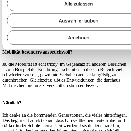
Wie kann das gelingen?
Alle zulassen
Der Umweltaspekt ist schön und gut, aber Themen wie
Bequemlichkeit und Komfort, die Kosten und das
Auswahl erlauben
Gemeinschaftsgefühl sind für die einzelnen Nutzenden mindestens
so wichtige Motivatoren.
Ablehnen
Täuscht der Eindruck, oder sind Verhaltensänderungen in der
Mobilität besonders anspruchsvoll?
Ja, die Mobilität ist echt tricky. Im Gegensatz zu anderen Bereichen
– zum Beispiel der Ernährung – scheint es in diesem Bereich viel
schwieriger zu sein, gewohnte Verhaltensmuster langfristig zu
durchbrechen. Gleichzeitig gibt es Entwicklungen, die durchaus
Mut machen und uns zuversichtlich stimmen lassen.
Nämlich?
Ich denke an die kommenden Generationen, die vieles hinterfragen.
Das liegt nicht zuletzt daran, dass Umweltthemen heute früher und
stärker in der Schule thematisiert werden. Das deutet darauf hin,
dass sich in den kommenden Jahren eine andere Art von Mobilitäts-