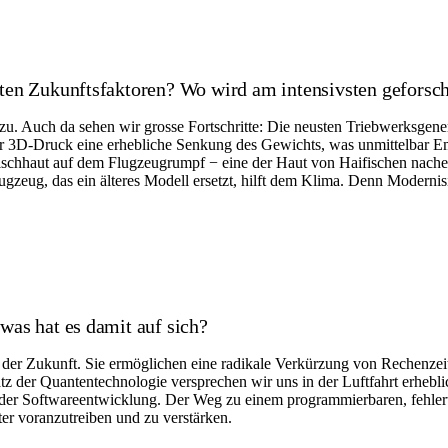
sten Zukunftsfaktoren? Wo wird am intensivsten geforsc
u. Auch da sehen wir grosse Fortschritte: Die neusten Triebwerksgen
3D-Druck eine erhebliche Senkung des Gewichts, was unmittelbar Emis
ifischhaut auf dem Flugzeugrumpf − eine der Haut von Haifischen na
lugzeug, das ein älteres Modell ersetzt, hilft dem Klima. Denn Modernis
was hat es damit auf sich?
 der Zukunft. Sie ermöglichen eine radikale Verkürzung von Rechenzei
er Quantentechnologie versprechen wir uns in der Luftfahrt erhebliche
d der Softwareentwicklung. Der Weg zu einem programmierbaren, fehlert
er voranzutreiben und zu verstärken.