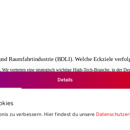
und Raumfahrtindustrie (BDLI). Welche Eckziele verfol
. Wir vertreten eine strategisch wichtige High-Tech-Branche, in der 
fältiger Hinsicht nachhaltigen Schub als Job-, Umsatz- und Technologie
Details
herr-Aerospace Lindenberg» ist ein bedeutender deutscher Zulieferer.
okies
nis zu verbessern. Hier findest du unsere
Datenschutzer