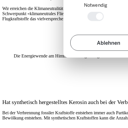
Notwendig
Wir erreichen die Klimaneutralität in der Luftfahrt, wenn alle mit a
Schwerpunkt «klimaneutrales Fliegen» zu stärken und ein Technologi
Flugkraftstoffe das vielversprechendste Potenzial, Emissionen unmitte
Ablehnen
Die Energiewende am Himmel ist eine gesamtgesellschaftliche
Hat synthetisch hergestelltes Kerosin auch bei der Verb
Bei der Verbrennung fossiler Kraftstoffe entstehen immer auch Partike
Bewölkung entstehen. Mit synthetischen Kraftstoffen kann die Anzahl