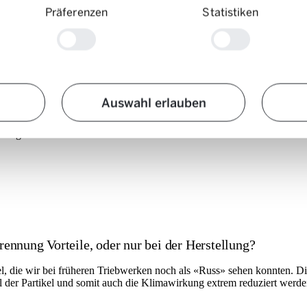
Präferenzen
Statistiken
npacken. Denn die Energiewende am Himmel ist eine gesamtgesellschaftl
e-Demonstratoren-Programm zu organisieren und zu finanzieren. Denn k
lbar zu senken.
Auswahl erlauben
 Aufgabe.
rennung Vorteile, oder nur bei der Herstellung?
l, die wir bei früheren Triebwerken noch als «Russ» sehen konnten. Die
 der Partikel und somit auch die Klimawirkung extrem reduziert werde