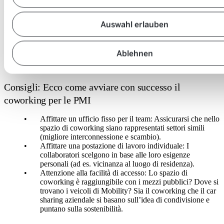
Per integrare la forma di lavoro del coworking in un’azienda,
tuttavia, è necessaria una cultura aziendale adeguata, sottolinea
Krucker: «Un’azienda non dovrebbe puntare completamente
Auswahl erlauben
sull’obbligo di presenza, ma essere aperta al lavoro autonomo.»
Ablehnen
Consigli: Ecco come avviare con successo il
coworking per le PMI
Affittare un ufficio fisso per il team: Assicurarsi che nello
spazio di coworking siano rappresentati settori simili
(migliore interconnessione e scambio).
Affittare una postazione di lavoro individuale: I
collaboratori scelgono in base alle loro esigenze
personali (ad es. vicinanza al luogo di residenza).
Attenzione alla facilità di accesso: Lo spazio di
coworking è raggiungibile con i mezzi pubblici? Dove si
trovano i veicoli di Mobility? Sia il coworking che il car
sharing aziendale si basano sull’idea di condivisione e
puntano sulla sostenibilità.