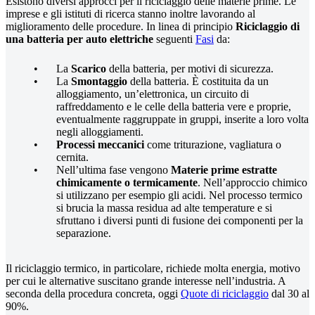
Esistono diversi approcci per il riciclaggio delle materie prime. Le
imprese e gli istituti di ricerca stanno inoltre lavorando al
miglioramento delle procedure. In linea di principio
Riciclaggio di
una batteria per auto elettriche
seguenti
Fasi
da:
La
Scarico
della batteria, per motivi di sicurezza.
La
Smontaggio
della batteria. È costituita da un
alloggiamento, un’elettronica, un circuito di
raffreddamento e le celle della batteria vere e proprie,
eventualmente raggruppate in gruppi, inserite a loro volta
negli alloggiamenti.
Processi meccanici
come triturazione, vagliatura o
cernita.
Nell’ultima fase vengono
Materie prime estratte
chimicamente o termicamente
. Nell’approccio chimico
si utilizzano per esempio gli acidi. Nel processo termico
si brucia la massa residua ad alte temperature e si
sfruttano i diversi punti di fusione dei componenti per la
separazione.
Il riciclaggio termico, in particolare, richiede molta energia, motivo
per cui le alternative suscitano grande interesse nell’industria. A
seconda della procedura concreta, oggi
Quote di riciclaggio
dal 30 al
90%.