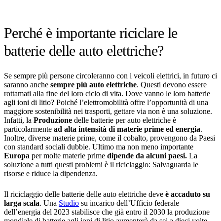
Perché è importante riciclare le
batterie delle auto elettriche?
Se sempre più persone circoleranno con i veicoli elettrici, in futuro ci
saranno anche
sempre più auto elettriche
. Questi devono essere
rottamati alla fine del loro ciclo di vita. Dove vanno le loro batterie
agli ioni di litio? Poiché l’elettromobilità offre l’opportunità di una
maggiore sostenibilità nei trasporti, gettare via non è una soluzione.
Infatti, la
Produzione
delle batterie per auto elettriche è
particolarmente
ad alta intensità di materie prime ed energia
.
Inoltre, diverse materie prime, come il cobalto, provengono da Paesi
con standard sociali dubbie. Ultimo ma non meno importante
Europa
per molte materie prime
dipende da alcuni paesi.
La
soluzione a tutti questi problemi è il riciclaggio: Salvaguarda le
risorse e riduce la dipendenza.
Il riciclaggio delle batterie delle auto elettriche deve
è accaduto su
larga scala
. Una
Studio
su incarico dell’Ufficio federale
dell’energia del 2023 stabilisce che già entro il 2030 la produzione
mondiale di batterie agli ioni di litio aumenterà da sei a dieci volte.