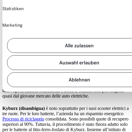
mondo, l’industria automobilistica e del riciclaggio stanno
collaborando a concetti per creare circuiti il più possibile chiusi delle
Statistiken
batterie per auto elettriche.
Sono nate anche molte start-up. Pertinenti
Progetti
spesso si trovano
Marketing
ancora in uno stadio iniziale. Attualmente, le aziende di riciclaggio
trattano soprattutto celle ricavate dai rifiuti derivanti dalla produzione
di batterie. In misura molto minore, le batterie vengono riciclate dai
veicoli incidentati o nell’ambito di casi coperti da garanzia.
Alle zulassen
Queste sono le aziende svizzere che
Auswahl erlauben
riciclano le batterie
Ablehnen
Batrec
, specialista dei rifiuti industriali pericolosi, ricicla da tempo
tutti i tipi di batterie ricaricabili. Finora le batterie non provengono
quasi dal giovane mercato delle auto elettriche.
Kyburz (disambigua)
è noto soprattutto per i suoi scooter elettrici a
tre ruote. Per le loro batterie, l’azienda ha un risparmio energetico
Processo di riciclaggio
consolidata. Sono possibili quote di recupero
superiori al 90%. Tuttavia, il procedimento è stato finora adatto solo
per le batterie al litio-ferro-fosfato di Kyburz. Insieme all’istituto di