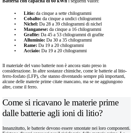
Batteria con capacità di 60 kWh
i seguenti valori:
Litio:
da cinque a sette chilogrammi
Cobalto:
da cinque a undici chilogrammi
Nichel:
Da 28 a 39 chilogrammi di nichel
Manganese:
da cinque a 16 chilogrammi
Grafite:
Da 45 a 53 chilogrammi di grafite
Alluminio:
Da 30 a 35 chilogrammi
Rame:
Da 19 a 20 chilogrammi
Acciaio:
Da 19 a 20 chilogrammi
Il materiale del vano batterie non è ancora stato preso in
considerazione. In altre sostanze chimiche, come le batterie al litio-
ferro-fosfato (LFP), che stanno diventando sempre più importanti,
alcune delle materie prime citate mancano, ma se ne aggiungono
altre, come il ferro.
Come si ricavano le materie prime
dalle batterie agli ioni di litio?
Innanzitutto, le batterie devono essere smontate nei loro componenti.