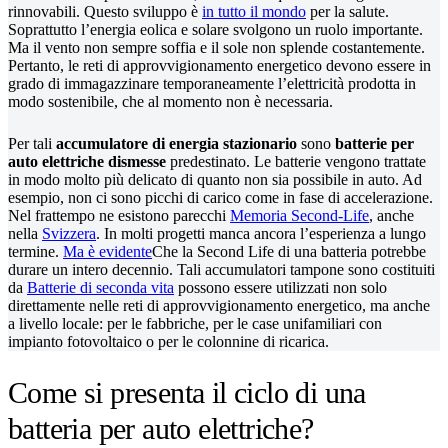
rinnovabili. Questo sviluppo è
in tutto il mondo
per la salute.
Soprattutto l’energia eolica e solare svolgono un ruolo importante.
Ma il vento non sempre soffia e il sole non splende costantemente.
Pertanto, le reti di approvvigionamento energetico devono essere in
grado di immagazzinare temporaneamente l’elettricità prodotta in
modo sostenibile, che al momento non è necessaria.
Per tali
accumulatore di energia stazionario
sono
batterie per
auto elettriche dismesse
predestinato. Le batterie vengono trattate
in modo molto più delicato di quanto non sia possibile in auto. Ad
esempio, non ci sono picchi di carico come in fase di accelerazione.
Nel frattempo ne esistono parecchi
Memoria Second-Life
, anche
nella
Svizzera
. In molti progetti manca ancora l’esperienza a lungo
termine.
Ma è evidente
Che la Second Life di una batteria potrebbe
durare un intero decennio. Tali accumulatori tampone sono costituiti
da
Batterie di seconda vita
possono essere utilizzati non solo
direttamente nelle reti di approvvigionamento energetico, ma anche
a livello locale: per le fabbriche, per le case unifamiliari con
impianto fotovoltaico o per le colonnine di ricarica.
Come si presenta il ciclo di una
batteria per auto elettriche?