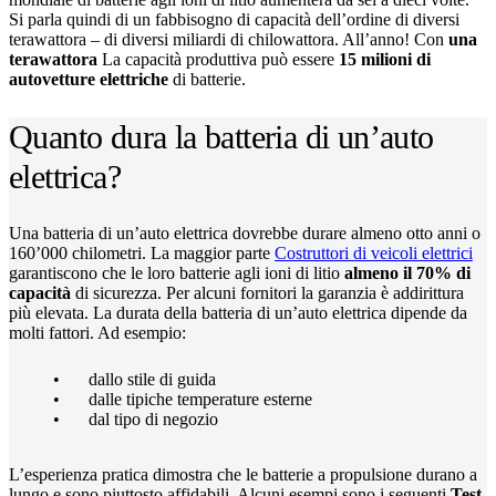
Si parla quindi di un fabbisogno di capacità dell’ordine di diversi
terawattora – di diversi miliardi di chilowattora. All’anno! Con
una
terawattora
La capacità produttiva può essere
15 milioni di
autovetture elettriche
di batterie.
Quanto dura la batteria di un’auto
elettrica?
Una batteria di un’auto elettrica dovrebbe durare almeno otto anni o
160’000 chilometri. La maggior parte
Costruttori di veicoli elettrici
garantiscono che le loro batterie agli ioni di litio
almeno il 70% di
capacità
di sicurezza. Per alcuni fornitori la garanzia è addirittura
più elevata. La durata della batteria di un’auto elettrica dipende da
molti fattori. Ad esempio:
dallo stile di guida
dalle tipiche temperature esterne
dal tipo di negozio
L’esperienza pratica dimostra che le batterie a propulsione durano a
lungo e sono piuttosto affidabili. Alcuni esempi sono i seguenti
Test