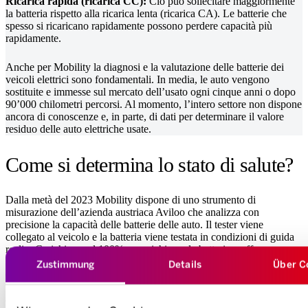
Ricarica rapida (ricarica CC):
Ciò può sollecitare maggiormente
la batteria rispetto alla ricarica lenta (ricarica CA). Le batterie che
spesso si ricaricano rapidamente possono perdere capacità più
rapidamente.
Anche per Mobility la diagnosi e la valutazione delle batterie dei
veicoli elettrici sono fondamentali. In media, le auto vengono
sostituite e immesse sul mercato dell’usato ogni cinque anni o dopo
90’000 chilometri percorsi. Al momento, l’intero settore non dispone
ancora di conoscenze e, in parte, di dati per determinare il valore
residuo delle auto elettriche usate.
Come si determina lo stato di salute?
Dalla metà del 2023 Mobility dispone di uno strumento di
misurazione dell’azienda austriaca Aviloo che analizza con
precisione la capacità delle batterie delle auto. Il tester viene
collegato al veicolo e la batteria viene testata in condizioni di guida
reali. «Carichiamo al 100% e scarichiamo la batteria», afferma
Meier. «Misuriamo la quantità di energia elettrica prelevata. Questa
Zustimmung
Details
Über C
quantità viene confrontata con i dati del costruttore e così otteniamo
un valore per ogni auto.» Importante: La valutazione dello stato
avviene indipendentemente dal produttore. Infatti, il SoH indicato