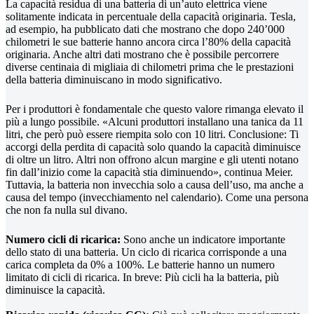
La capacità residua di una batteria di un’auto elettrica viene
solitamente indicata in percentuale della capacità originaria. Tesla,
ad esempio, ha pubblicato dati che mostrano che dopo 240’000
chilometri le sue batterie hanno ancora circa l’80% della capacità
originaria. Anche altri dati mostrano che è possibile percorrere
diverse centinaia di migliaia di chilometri prima che le prestazioni
della batteria diminuiscano in modo significativo.
Per i produttori è fondamentale che questo valore rimanga elevato il
più a lungo possibile. «Alcuni produttori installano una tanica da 11
litri, che però può essere riempita solo con 10 litri. Conclusione: Ti
accorgi della perdita di capacità solo quando la capacità diminuisce
di oltre un litro. Altri non offrono alcun margine e gli utenti notano
fin dall’inizio come la capacità stia diminuendo», continua Meier.
Tuttavia, la batteria non invecchia solo a causa dell’uso, ma anche a
causa del tempo (invecchiamento nel calendario). Come una persona
che non fa nulla sul divano.
Numero cicli di ricarica:
Sono anche un indicatore importante
dello stato di una batteria. Un ciclo di ricarica corrisponde a una
carica completa da 0% a 100%. Le batterie hanno un numero
limitato di cicli di ricarica. In breve: Più cicli ha la batteria, più
diminuisce la capacità.