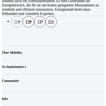
sondern auch ein Arbeitsinstrument: Es hilft Gemeinden im
Energiebereich, die für sie am besten geeigneten Massnahmen zu
ermitteln und effizient umzusetzen. Energiestadt bietet dazu
Hilfsmittel und vermittelt Experten.
DE
FR
IT
EN
Über Mobility
Unternehmen
Jobs & Karriere
So funktioniert's
Kontakt
Medien
Preise
Standorte
Community
Fahrzeuge
FAQ
Login
Fairplay & Gebühren
Shop
Haftungsreduktion
Info
Gutscheine
Geschäftskunden
Nachhaltigkeit