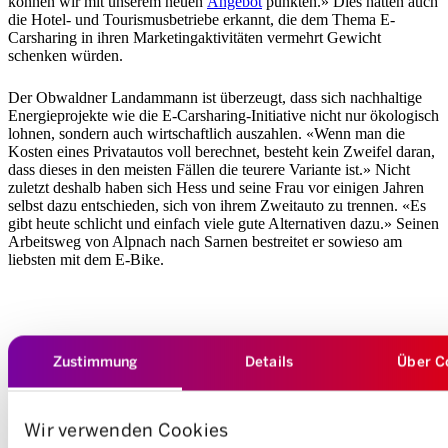
können wir mit unserem neuen
Angebot
punkten.» Dies hätten auch
die Hotel- und Tourismusbetriebe erkannt, die dem Thema E-
Carsharing in ihren Marketingaktivitäten vermehrt Gewicht
schenken würden.
Der Obwaldner Landammann ist überzeugt, dass sich nachhaltige
Energieprojekte wie die E-Carsharing-Initiative nicht nur ökologisch
lohnen, sondern auch wirtschaftlich auszahlen. «Wenn man die
Kosten eines Privatautos voll berechnet, besteht kein Zweifel daran,
dass dieses in den meisten Fällen die teurere Variante ist.» Nicht
zuletzt deshalb haben sich Hess und seine Frau vor einigen Jahren
selbst dazu entschieden, sich von ihrem Zweitauto zu trennen. «Es
gibt heute schlicht und einfach viele gute Alternativen dazu.» Seinen
Arbeitsweg von Alpnach nach Sarnen bestreitet er sowieso am
liebsten mit dem E-Bike.
Zustimmung
Details
Über C
Wir verwenden Cookies