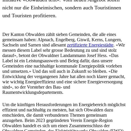
nicht nur die Einheimischen, sondern auch Touristinnen
und Touristen profitieren.
Der Kanton Obwalden zählt sieben Gemeinden, die alle eines
gemeinsam haben: Alpnach, Engelberg, Giswil, Kerns, Lungern,
Sachseln und Sarnen sind allesamt
zertifizierte Energiestädte
. «Wir
messen diesem Label sehr grosse Bedeutung zu und sind stolz
darauf», betont der Obwaldner Landammann Josef Hess. «Das
Label ist ein Leistungsausweis und Beleg dafür, dass unsere
Gemeinden eine nachhaltige kommunale Energiepolitik vorleben
und umsetzen.» Und das soll auch in Zukunft so bleiben. «Die
Entwicklung der vergangenen Jahre hat allen noch klarer gemacht,
wie wichtig Energieeffizienz und eine sichere Energieversorgung
sind», so der Vorsteher des Bau- und
Raumentwicklungsdepartements.
Um die künftigen Herausforderungen im Energiebereich möglichst
effizient und nachhaltig zu meisten, hat sich Obwalden dazu
entschieden, die damit verbundenen Themen gemeinsam
anzugehen. Beim 2023 gegründeten Verein Energie-Region
Obwalden handelt es sich um einen Zusammenschluss der
Obwaldner Gemeinden, des Elektrizitätswerks Obwalden (EWO)