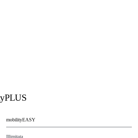
ityPLUS
mobilityEASY
Illimitata