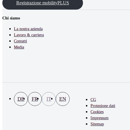
Registrazione mobilityPLUS
Chi siamo
La nostra azienda
Lavoro & carriera
Contatti
Media
DE
FR
IT
EN
CG
Protezione dati
Cookies
Impressum
Sitemap