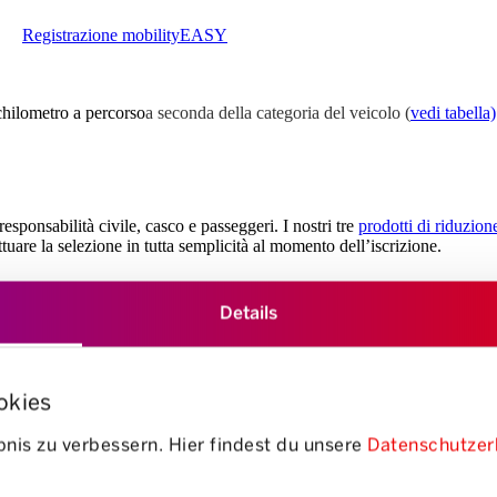
Registrazione mobilityEASY
 chilometro a percorso
a seconda della categoria del veicolo (
vedi tabella)
sponsabilità civile, casco e passeggeri. I nostri tre
prodotti di riduzion
re la selezione in tutta semplicità al momento dell’iscrizione.
Details
o trasparenti e variano in base alla categoria del veicolo scelto. Sono com
okies
nis zu verbessern. Hier findest du unsere
Datenschutzer