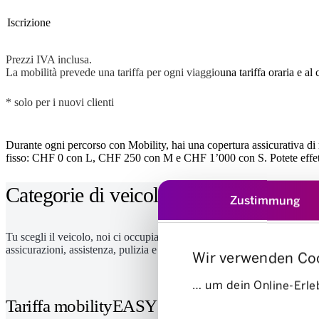
Iscrizione
Prezzi IVA inclusa.
La mobilità prevede una tariffa per ogni viaggio
una tariffa oraria e al
* solo per i nuovi clienti
Durante ogni percorso con Mobility, hai una copertura assicurativa di re
fisso: CHF 0 con L, CHF 250 con M e CHF 1’000 con S. Potete effettua
Categorie di veicoli e tariffe
Zustimmung
Tu scegli il veicolo, noi ci occupiamo del resto: le tariffe Mobility son
assicurazioni, assistenza, pulizia e riparazioni.
Wir verwenden Co
… um dein Online-Erleb
Tariffa mobilityEASY
Einwilligungsauswahl