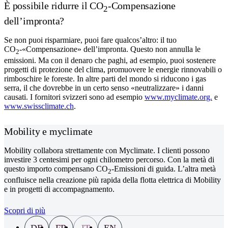
È possibile ridurre il CO
-Compensazione
2
dell’impronta?
Se non puoi risparmiare, puoi fare qualcos’altro: il tuo
CO
-«Compensazione» dell’impronta. Questo non annulla le
2
emissioni. Ma con il denaro che paghi, ad esempio, puoi sostenere
progetti di protezione del clima, promuovere le energie rinnovabili o
rimboschire le foreste. In altre parti del mondo si riducono i gas
serra, il che dovrebbe in un certo senso «neutralizzare» i danni
causati. I fornitori svizzeri sono ad esempio
www.myclimate.org.
e
www.swissclimate.ch
.
Mobility e myclimate
Mobility collabora strettamente con Myclimate. I clienti possono
investire 3 centesimi per ogni chilometro percorso. Con la metà di
questo importo compensano CO
-Emissioni di guida. L’altra metà
2
confluisce nella creazione più rapida della flotta elettrica di Mobility
e in progetti di accompagnamento.
Scopri di più