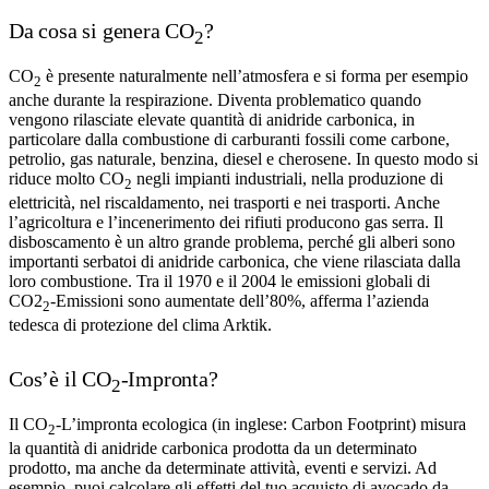
Da cosa si genera CO
?
2
CO
è presente naturalmente nell’atmosfera e si forma per esempio
2
anche durante la respirazione. Diventa problematico quando
vengono rilasciate elevate quantità di anidride carbonica, in
particolare dalla combustione di carburanti fossili come carbone,
petrolio, gas naturale, benzina, diesel e cherosene. In questo modo si
riduce molto CO
negli impianti industriali, nella produzione di
2
elettricità, nel riscaldamento, nei trasporti e nei trasporti. Anche
l’agricoltura e l’incenerimento dei rifiuti producono gas serra. Il
disboscamento è un altro grande problema, perché gli alberi sono
importanti serbatoi di anidride carbonica, che viene rilasciata dalla
loro combustione. Tra il 1970 e il 2004 le emissioni globali di
CO2
-Emissioni sono aumentate dell’80%, afferma l’azienda
2
tedesca di protezione del clima Arktik.
Cos’è il CO
-Impronta?
2
Il CO
-L’impronta ecologica (in inglese: Carbon Footprint) misura
2
la quantità di anidride carbonica prodotta da un determinato
prodotto, ma anche da determinate attività, eventi e servizi. Ad
esempio, puoi calcolare gli effetti del tuo acquisto di avocado da