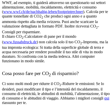
WWF, ad esempio, ti guiderà attraverso un questionario sui settori
alimentazione, mobilità, riscaldamento, elettricità e consumo
(
www.wwf.ch/de/nachhaltig-leben/footprintrechner
). Calcola per te
quante tonnellate di CO2
che produci ogni anno e a quanto
2
ammonta rispetto alla media svizzera. Puoi anche scaricare la
valutazione dettagliata in formato PDF. Inoltre riceverai CO
-
2
Consigli per risparmiare.
Il chiaro CO
-Calcolatore di pane per il mondo
2
(
www.fussabdruck.de
) non calcola solo il tuo CO
-Impronta, ma la
2
tua impronta ecologica: Si tratta della superficie globale di terra e
acqua necessaria per rendere possibile il tuo stile di vita in modo
duraturo. Si confronta con la media tedesca. Altri computer
funzionano in modo simile.
Cosa posso fare per CO
di risparmio?
2
Ci sono molti modi per ridurre il CO
-Ridurre le emissioni: Se lo
2
desideri, puoi modificare il tipo e l’intensità del riscaldamento, il
consumo di elettricità, le abitudini di mobilità, l’alimentazione, il tipo
di consumo e le abitudini di viaggio. Abbiamo i migliori consigli
qui
riassunto per te.