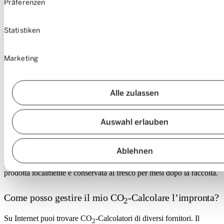
Präferenzen
Statistiken
A quanto ammonta l’impronta di CO2 delle tue nuove sneaker?
Marketing
Alle zulassen
In alcuni casi ciò può spaventare, perché un CO calcolato
correttamente
-L’impronta tiene sempre conto delle emissioni di
2
anidride carbonica dell’intera catena di creazione del valore di un
Auswahl erlauben
prodotto: estrazione e trasporto delle materie prime, produzione,
trasporto, stoccaggio, utilizzo e smaltimento. Questo a sua volta
dimostra la complessità del tutto. Perché, ad esempio, il CO
-Il
2
Ablehnen
bilancio di una mela importata dalla Nuova Zelanda, ma venduta
rapidamente, può essere addirittura migliore di quello di una mela
prodotta localmente e conservata al fresco per mesi dopo la raccolta.
Come posso gestire il mio CO
-Calcolare l’impronta?
2
Su Internet puoi trovare CO
-Calcolatori di diversi fornitori. Il
2