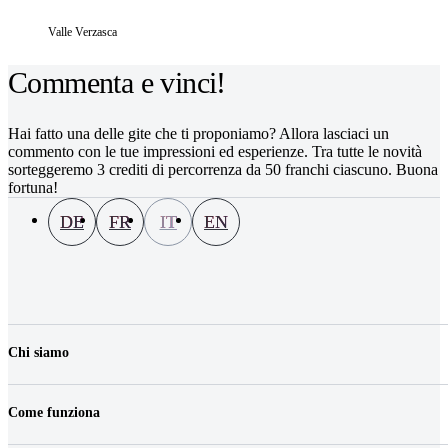
Valle Verzasca
Commenta e vinci!
Hai fatto una delle gite che ti proponiamo? Allora lasciaci un
commento con le tue impressioni ed esperienze. Tra tutte le novità
sorteggeremo 3 crediti di percorrenza da 50 franchi ciascuno. Buona
fortuna!
DE
FR
IT
EN
Chi siamo
La nostra azienda
Lavoro & carriera
Come funziona
Contatti
Media