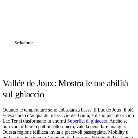
Seebodenalp
Vallée de Joux: Mostra le tue abilità
sul ghiaccio
Quando le temperature sono abbastanza basse, il Lac de Joux, il più
esteso corso d’acqua del massiccio del Giura, e il suo piccolo vicino
Lac Ter si trasformano in enormi
Superfici di ghiaccio
. Anche se
non vuoi infilare i pattini sotto i piedi, vale la pena fare una gita:
Questa regione idilliaca invita a piacevoli passeggiate. Mobility ti
porta a destinazione in 45 minuti da Losanna, 60 minuti da Ginevra