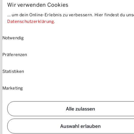
Wir verwenden Cookies
… um dein Online-Erlebnis zu verbessern. Hier findest du un
Datenschutzerklärung
.
Einwilligungsauswahl
Notwendig
DE
FR
IT
EN
Präferenzen
Statistiken
Chi siamo
Marketing
La nostra azienda
Lavoro & carriera
Come funziona
Contatti
Alle zulassen
Media
Prezzi
Postazioni
Community
Auswahl erlauben
Veicoli
FAQ
Login