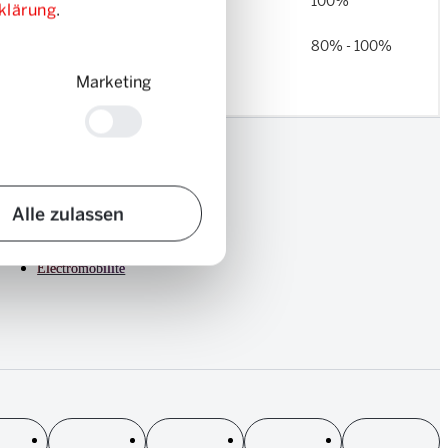
klärung
.
Marketing
Community
Login
Shop
Alle zulassen
Bons d'achat
Durabilité
Electromobilité