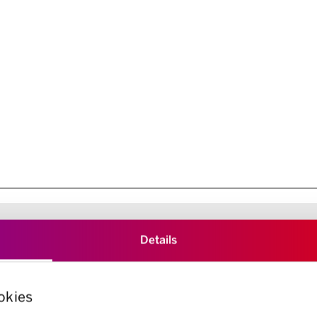
Details
okies