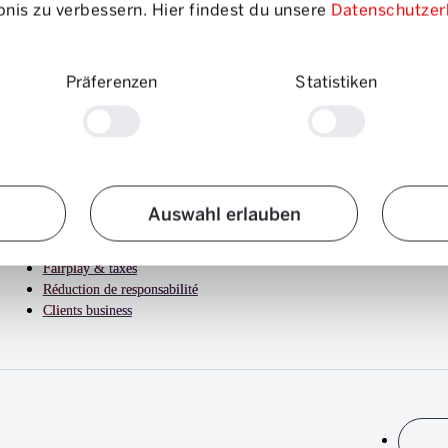
nis zu verbessern. Hier findest du unsere
Datenschutzer
Präferenzen
Statistiken
Comment ça marche
Prix
Emplacements
Auswahl erlauben
Véhicules
FAQ
Fairplay & taxes
Réduction de responsabilité
Clients business