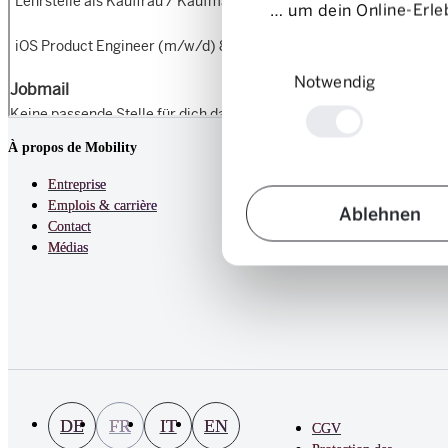
… um dein Online-Erleb
Einwilligungsauswahl
Notwendig
À propos de Mobility
Entreprise
Emplois & carrière
Ablehnen
Contact
Médias
DE
FR
IT
EN
CGV