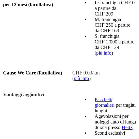
L: franchigia CHF 0
per 12 mesi (facoltativa)
a partire da
CHF 209
M: franchigia
CHF 250 a partire
da CHF 169
S: franchigia
CHF 1’000 a partire
da CHF 129
(
più info
)
Cause We Care (facoltativa)
CHF 0.03/km
(
più info
)
Vantaggi aggiuntivi
Pacchetti
giornalieri
per tragitti
lunghi
Agevolazioni per
noleggi auto di lunga
durata presso
Hertz
Sconti esclusivi