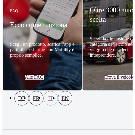
Oltre 3000 auto
FAQ
scelta
Ecco come funziona
Scegli la dimensione e l
Scegli un prodotto, scarica l’app e
categoria di veicolo adat
parti: il car sharing con Mobility è
viaggio che desideri
proprio semplice.
intraprendere.
Alle FAQ
Trova il veicolo
DE
FR
IT
EN