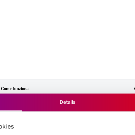
Come funziona
Prezzi
Details
Postazioni
Veicoli
FAQ
okies
Fair play & tariffe
Riduzione della responsabilità