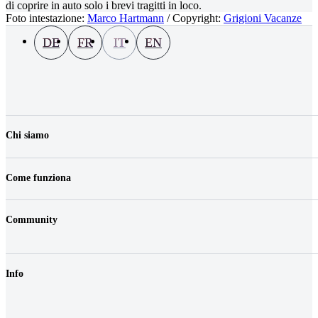
di coprire in auto solo i brevi tragitti in loco.
Foto intestazione:
Marco Hartmann
/ Copyright:
Grigioni Vacanze
DE
FR
IT
EN
Chi siamo
La nostra azienda
Lavoro & carriera
Come funziona
Contatti
Media
Prezzi
Postazioni
Community
Veicoli
FAQ
Login
Fair play & tariffe
Shop
Riduzione della responsabilità
Info
Buoni
Clienti commerciali
Sostenibilità
CG
Elettromobilità
Protezione dati