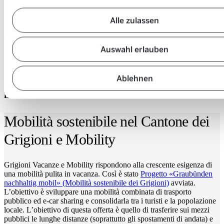
Grazie a 56 auto presso 26 postazioni nei Grigioni, hai la massima
flessibilità. Noleggia un’auto quando ne hai bisogno, che si tratti di
una gita al Lago di Partnun o allo Jöriseen, di un viaggio culinario
Alle zulassen
nella Valposchiavo, di una visita al birrificio più alto della Svizzera o
di un monumento dichiarato Patrimonio mondiale dell’UNESCO?
Qui trovi l’ispirazione:
Auswahl erlauben
Ablehnen
QUI MANCANO I TEASER PER I CONSIGLI
ESCURSIONISTICI
Mobilità sostenibile nel Cantone dei
Grigioni e Mobility
Grigioni Vacanze e Mobility rispondono alla crescente esigenza di
una mobilità pulita in vacanza. Così è stato
Progetto «Graubünden
nachhaltig mobil» (Mobilità sostenibile dei Grigioni)
avviata.
L’obiettivo è sviluppare una mobilità combinata di trasporto
pubblico ed e-car sharing e consolidarla tra i turisti e la popolazione
locale. L’obiettivo di questa offerta è quello di trasferire sui mezzi
pubblici le lunghe distanze (soprattutto gli spostamenti di andata) e