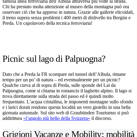
famosa linea ferroviaria dell’Albula attraversa più volte la strada.
Chi ha prestato molta attenzione al museo della montagna può ora
osservare ciò che ha appreso in natura. Grazie alle gallerie elicoidali,
il treno supera senza problemi i 400 metri di dislivello tra Bergün e
Preda. Un capolavoro della tecnica ferroviaria!
Picnic sul lago di Palpuogna?
Dato che a Preda la FR scompare nel tunnel dell’Albula, rimane
tempo per un po’ di natura – ed eventualmente per un picnic?
Qualche curva al di sopra di Preda, sulle sponde del Lai da
Palpuogna, come si chiama in romancio il laghetto alpino. Il lago si
trova direttamente sulla strada del passo ed è quindi molto
frequentato. L’acqua cristallina, le imponenti montagne sullo sfondo
e i larici dorati rendono questa località un vero gioiello in una bella
giornata autunnale. Sul sito web di Graubünden Tourismus si può
addirittura
«l’angolo più bello della Svizzera»
il discorso.
Grigioni Vacanze e Mobility: mobilità