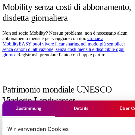
Mobility senza costi di abbonamento,
disdetta giornaliera
Non sei socio Mobility? Nessun problema, non è necessario alcun
abbonamento mensile per viaggiare con noi.
Grazie a
MobilityEASY puoi vivere il car sharing nel modo più semplice:
senza canoni di attivazione, senza costi mensili e disdicibile ogni
giorno.
Registrarsi, prenotare l’auto con l’app e partire.
Patrimonio mondiale UNESCO
Viadotto Landwasser
Zustimmung
Details
Über C
Ma ora si parte per un viaggio di scoperta! Lungo la strada verso
Filisur non puoi lasciarti sfuggire qualcosa: il
viadotto Landwasser
di fama mondiale
. Attenzione: L’opera dichiarata Patrimonio
Wir verwenden Cookies
mondiale UNESCO non si intravede dalla strada, anche se il ponte è