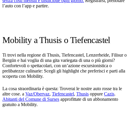
senza costi mensili e disdicibile ogni giorno.
Registrarsi, prenotare
l’auto con l’app e partire.
Mobility a Thusis o Tiefencastel
Ti trovi nella regione di Thusis, Tiefencastel, Lenzerheide, Filisur o
Bergün e hai voglia di una gita variegata di una o più giorni?
Confortevoli o spettacolari, con un’azione escursionistica o
prelibatezze culinarie: Scegli gli highlight che preferisci e parti alla
scoperta con Mobility.
La cosa straordinaria è questa: Troverai le nostre auto rosse tra le
altre cose. a
Vaz/Obervaz
,
Tiefencastel
,
Thusis
oppure
Cazis
.
Abitanti del Comune di Surses
approfittate di un abbonamento
gratuito a Mobility.