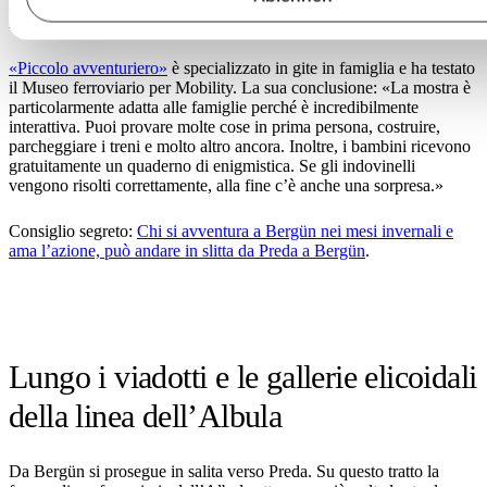
UNESCO
tra Thusis e Tirano. Il museo offre il miglior
intrattenimento per grandi e piccini.
«Piccolo avventuriero»
è specializzato in gite in famiglia e ha testato
il Museo ferroviario per Mobility. La sua conclusione: «La mostra è
particolarmente adatta alle famiglie perché è incredibilmente
interattiva. Puoi provare molte cose in prima persona, costruire,
parcheggiare i treni e molto altro ancora. Inoltre, i bambini ricevono
gratuitamente un quaderno di enigmistica. Se gli indovinelli
vengono risolti correttamente, alla fine c’è anche una sorpresa.»
Consiglio segreto:
Chi si avventura a Bergün nei mesi invernali e
ama l’azione, può andare in slitta da Preda a Bergün
.
Lungo i viadotti e le gallerie elicoidali
della linea dell’Albula
Da Bergün si prosegue in salita verso Preda. Su questo tratto la