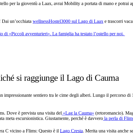
tello per la gioventù a Laax, avrai Mobility a portata di mano e potrai app
Ì! Dai un’occhiata
wellnessHostel3000 sul Lago di Laax
e trascorri vaca
o di «Piccoli avventurieri». La famiglia ha testato l’ostello per noi.
odiché si raggiunge il Lago di Cauma
impressionante sentiero tra le cime degli alberi. Lungo il percorso di 1,
ims. Dove è prevista una visita del
«Lag la Cauma»
(retoromancio). Magar
ta meta escursionistica. Giustamente, perché è davvero
la perla di Flim
tera C vicino a Flims: Questo è il
Lago Cresta
. Merita una visita anche s