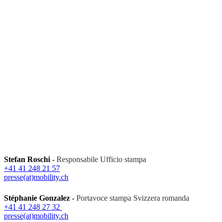
Stefan Roschi
-
Responsabile Ufficio stampa
+41 41 248 21 57
presse(at)mobility.ch
Stéphanie Gonzalez
-
Portavoce stampa Svizzera romanda
+41 41 248 27 32
presse(at)mobility.ch