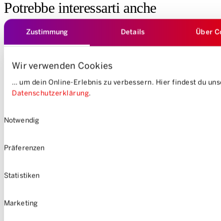
Potrebbe interessarti anche
Zustimmung
Details
Über C
Wir verwenden Cookies
… um dein Online-Erlebnis zu verbessern. Hier findest du un
Datenschutzerklärung
.
Einwilligungsauswahl
Notwendig
Präferenzen
Statistiken
Marketing