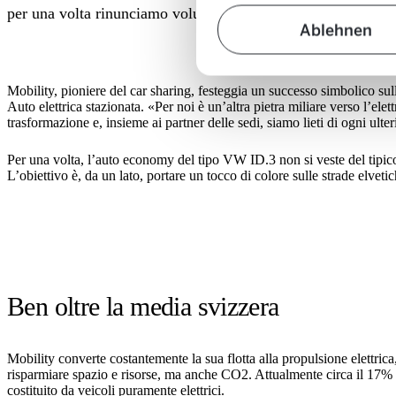
per una volta rinunciamo volutamente al colore rosso.
Ablehnen
Mobility, pioniere del car sharing, festeggia un successo simbolico sulla
Auto elettrica stazionata. «Per noi è un’altra pietra miliare verso l’
trasformazione e, insieme ai partner delle sedi, siamo lieti di ogni ulte
Per una volta, l’auto economy del tipo VW ID.3 non si veste del tipico r
L’obiettivo è, da un lato, portare un tocco di colore sulle strade elvetic
Ben oltre la media svizzera
Mobility converte costantemente la sua flotta alla propulsione elettric
risparmiare spazio e risorse, ma anche CO2. Attualmente circa il 17% de
costituito da veicoli puramente elettrici.