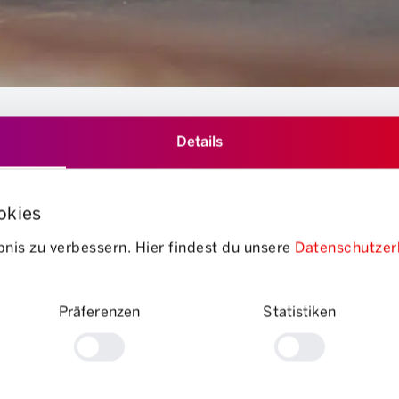
Details
okies
nis zu verbessern. Hier findest du unsere
Datenschutzer
Präferenzen
Statistiken
stante le numerose sfide normative e organizzative. Ora la coo