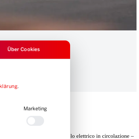
Über Cookies
klärung
.
Marketing
perativa accetta il 500° Veicolo elettrico in circolazione –