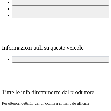
Aprire lo sportello del serbatoio
open
/
Carta carburante nel vano portaoggetti
open
close
/
Il rifornimento è gratuito.
accordion
open
close
/
accordion
close
accordion
Informazioni utili su questo veicolo
Veicolo ibrido
open
/
close
accordion
Tutte le info direttamente dal produttore
Per ulteriori dettagli, dai un'occhiata al manuale ufficiale.