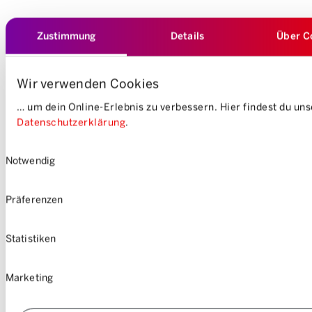
Zustimmung
Details
Über C
Wir verwenden Cookies
… um dein Online-Erlebnis zu verbessern. Hier findest du un
Datenschutzerklärung
.
Einwilligungsauswahl
Notwendig
Präferenzen
Statistiken
Marketing