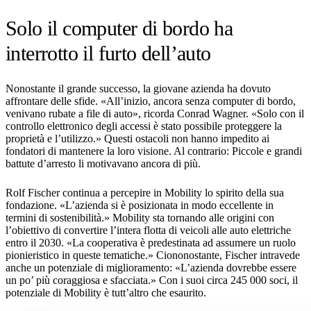
Solo il computer di bordo ha
interrotto il furto dell’auto
Nonostante il grande successo, la giovane azienda ha dovuto
affrontare delle sfide. «All’inizio, ancora senza computer di bordo,
venivano rubate a file di auto», ricorda Conrad Wagner. «Solo con il
controllo elettronico degli accessi è stato possibile proteggere la
proprietà e l’utilizzo.» Questi ostacoli non hanno impedito ai
fondatori di mantenere la loro visione. Al contrario: Piccole e grandi
battute d’arresto li motivavano ancora di più.
Rolf Fischer continua a percepire in Mobility lo spirito della sua
fondazione. «L’azienda si è posizionata in modo eccellente in
termini di sostenibilità.» Mobility sta tornando alle origini con
l’obiettivo di convertire l’intera flotta di veicoli alle auto elettriche
entro il 2030. «La cooperativa è predestinata ad assumere un ruolo
pionieristico in queste tematiche.» Ciononostante, Fischer intravede
anche un potenziale di miglioramento: «L’azienda dovrebbe essere
un po’ più coraggiosa e sfacciata.» Con i suoi circa 245 000 soci, il
potenziale di Mobility è tutt’altro che esaurito.