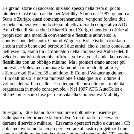
Le grandi storie di successo iniziano spesso nella testa di pochi
pionieri. Così è stato anche per Mobility. Siamo nel 1987, quando a
Stans e Zurigo, quasi contemporaneamente, vengono fondate due
società cooperative con lo stesso obiettivo. Sia la cooperativa ATG
AutoTeilet di Stans che la ShareCom di Zurigo intendono offrire ai
propri soci una mobilità conveniente e flessibile attraverso la
condivisione delle auto. Conrad Wagner e Rolf Fischer ricordano
ancora molto bene quel periodo: I due amici, che si erano conosciuti
nell’esercito, erano tra i cofondatori della cooperativa AutoTeilet. Il
veicolo condiviso dovrebbe offrire a voi e ai vostri amici la massima
flessibilità con un obbligo minimo. Ma i pionieri erano ancora più
motivati: «Volevamo cambiare la mobilità in modo duraturo»,
afferma oggi Fischer, 35 anni dopo. E Conrad Wagner aggiunge:
«Fin dall’inizio la nostra motivazione è stata quella di ridurre il
volume del traffico e allo stesso tempo di consentire una mobilità
organizzata in modo consapevole.» Nel 1997 ATG AutoTeilet e
ShareCom si sono fuse per dare vita alla Cooperativa Mobility.
In seguito, i due hanno trascorso ore e notti intere insieme per
sviluppare ulteriormente la loro idea. Non di rado lo facevano
durante il servizio militare. «Eravamo operatori radio e durante i CR
abbiamo avuto molto tempo per lavorare al nostro progetto.» I due
hanno addirittura inviato le prime fatture dei membri del CR tramite