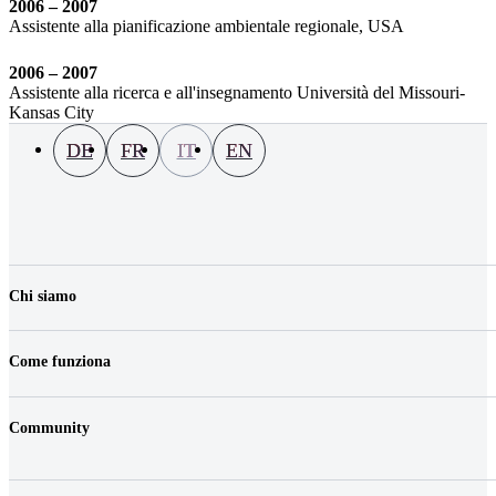
2006 – 2007
Assistente alla pianificazione ambientale regionale, USA
2006 – 2007
Assistente alla ricerca e all'insegnamento Università del Missouri-
Kansas City
DE
FR
IT
EN
Chi siamo
La nostra azienda
Lavoro & carriera
Come funziona
Contatti
Media
Prezzi
Postazioni
Community
Veicoli
FAQ
Login
Fair play & tariffe
Shop