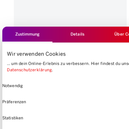
Zustimmung
Details
Über C
Wir verwenden Cookies
… um dein Online-Erlebnis zu verbessern. Hier findest du un
Datenschutzerklärung
.
Einwilligungsauswahl
Notwendig
Präferenzen
Formazione:
Statistiken
Master of Arts in Urban and Regional Development,