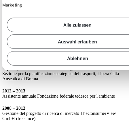
Marketing
Università di Brema, 2008-2012
Laurea in Scienze Ambientali, Università del Missouri-
Kansas City, USA, 2004-2006
Laurea associata, Maple Woods Community College,
Alle zulassen
USA, 2003-2004
Auswahl erlauben
Storia della carriera:
Ablehnen
2013 – oggi
Esperto per la mobilità condivisa e la gestione della mobilità,
Sezione per la pianificazione strategica dei trasporti, Libera Città
Anseatica di Brema
2012 – 2013
Assistente annuale Fondazione federale tedesca per l'ambiente
2008 – 2012
Gestione del progetto di ricerca di mercato TheConsumerView
GmbH (freelance)