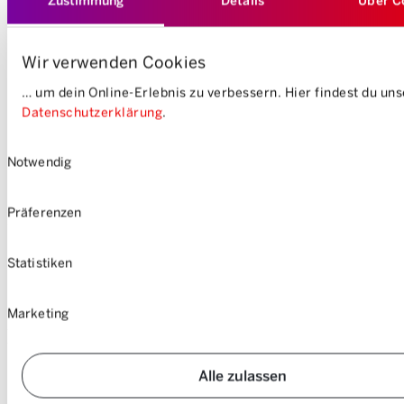
Zustimmung
Details
Über C
Wir verwenden Cookies
… um dein Online-Erlebnis zu verbessern. Hier findest du un
Datenschutzerklärung
.
Einwilligungsauswahl
Notwendig
Präferenzen
Formazione:
MA Mathematical Tripos, Università di Cambridge
Statistiken
Marketing
Mandati attuali:
Alle zulassen
Membro del Consiglio di amministrazione di COOPSOL
Coopérative Solaire