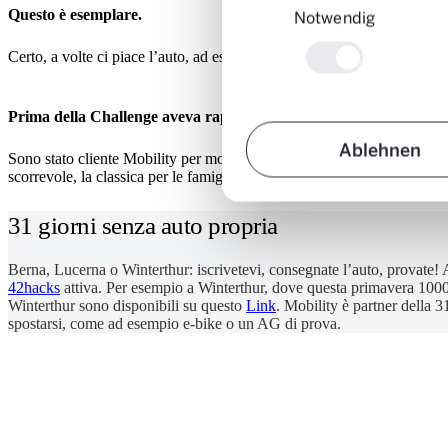
Questo è esemplare.
Notwendig
Certo, a volte ci piace l’auto, ad esempio per l’allenamento di nuoto o 
Prima della Challenge aveva rapporti con Mobility?
Ablehnen
Sono stato cliente Mobility per molto tempo. Fino alla nascita del ter
scorrevole, la classica per le famiglie (ride).
31 giorni senza auto propria
Berna, Lucerna o Winterthur: iscrivetevi, consegnate l’auto, provate
42hacks
attiva. Per esempio a Winterthur, dove questa primavera 1000 p
Winterthur sono disponibili su questo
Link
. Mobility è partner della 
spostarsi, come ad esempio e-bike o un AG di prova.