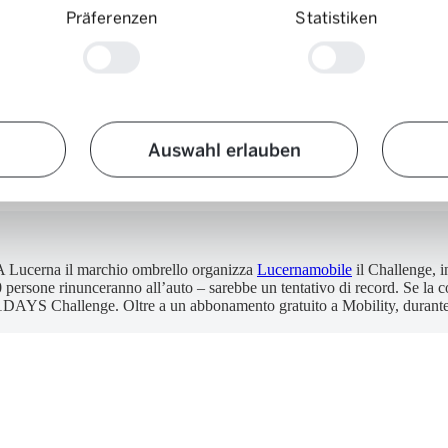
Präferenzen
Statistiken
per le vacanze sugli sci. Ma se il resto del tempo rimane in sospeso, è u
Auswahl erlauben
zo figlio non avevamo un’auto propria e abbiamo invece utilizzato Mobili
! A Lucerna il marchio ombrello organizza
Lucernamobile
il Challenge, i
ersone rinunceranno all’auto – sarebbe un tentativo di record. Se la cos
31DAYS Challenge. Oltre a un abbonamento gratuito a Mobility, durante l