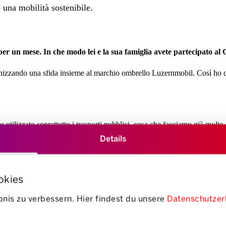
 una mobilità sostenibile.
er un mese. In che modo lei e la sua famiglia avete partecipato a
izzando una sfida insieme al marchio ombrello Luzernmobil. Così ho ch
iamo utilizzato soprattutto i trasporti pubblici, cosa che facciamo già mol
morchio abbiamo potuto trasportare quasi tutto senza problemi. Con i se
Details
tà?
okies
cini che non hanno una macchina. Per prenotare è sufficiente una sem
nis zu verbessern. Hier findest du unsere
Datenschutzer