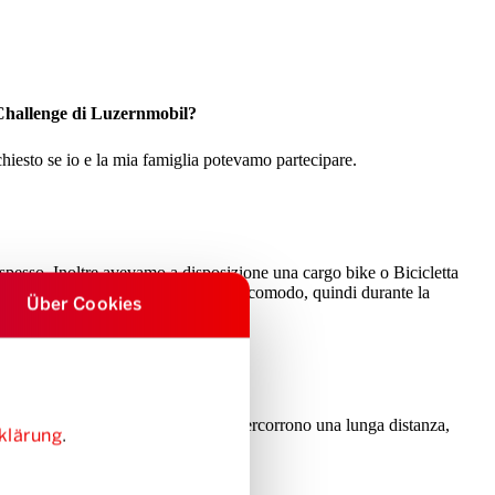
l Challenge di Luzernmobil?
iesto se io e la mia famiglia potevamo partecipare.
to spesso. Inoltre avevamo a disposizione una cargo bike o Bicicletta
ggiolini per bambini è relativamente scomodo, quindi durante la
Über Cookies
plice richiesta via WhatsApp. Se percorrono una lunga distanza,
klärung
.