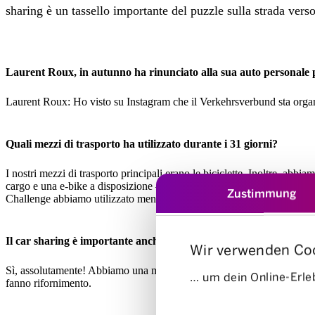
sharing è un tassello importante del puzzle sulla strada verso
Laurent Roux, in autunno ha rinunciato alla sua auto personale p
Laurent Roux: Ho visto su Instagram che il Verkehrsverbund sta organ
Quali mezzi di trasporto ha utilizzato durante i 31 giorni?
I nostri mezzi di trasporto principali erano le biciclette. Inoltre, abb
cargo e una e-bike a disposizione – è stato fantastico! Grazie a un ri
Zustimmung
Challenge abbiamo utilizzato meno Mobility.
Il car sharing è importante anche se possedete un’auto di proprie
Wir verwenden Co
Sì, assolutamente! Abbiamo una macchina che condividiamo con due vi
… um dein Online-Erleb
fanno rifornimento.
Einwilligungsauswahl