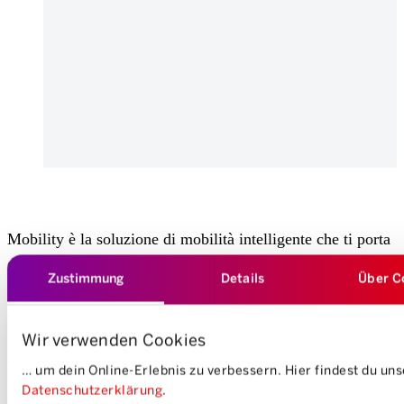
Mobility è la soluzione di mobilità intelligente che ti porta
da un posto all’altro in tutta semplicità con il veicolo
Zustimmung
Details
Über C
giusto. Ma cosa significa andare da A a B? Dove si trovano
A e B, quanto dista B e soprattutto: Chi e cosa viene
trasportato esattamente? Benvenuti nell’universo Mobility
Wir verwenden Cookies
dalle possibilità illimitate!
… um dein Online-Erlebnis zu verbessern. Hier findest du un
Datenschutzerklärung
.