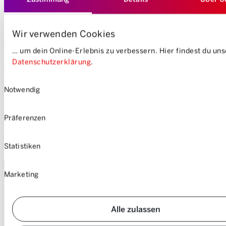
Réservations et assistance:
lundi – dimanche, 24h
Wir verwenden Cookies
Offres et conseils sur mesure:
lundi – samedi, 8h00 – 19h00
… um dein Online-Erlebnis zu verbessern. Hier findest du un
Datenschutzerklärung
.
Questions sur la facturation:
lundi – vendredi, 8h00 - 19h00
Einwilligungsauswahl
Notwendig
Comment nous trouver
Präferenzen
Mobility Société Coopérative
Suurstoffi 16
6343 Rotkreuz
Statistiken
PARTAGER AU LIEU DE POSSÉDER
Marketing
Viens agrandir la
Alle zulassen