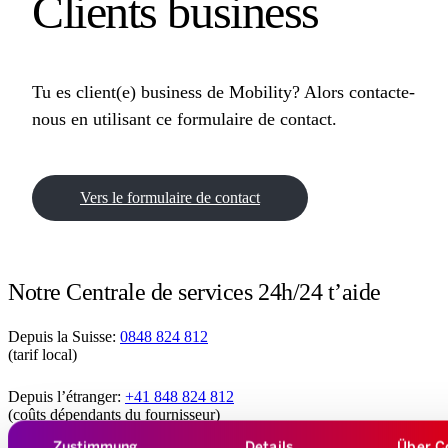
Clients business
Tu es client(e) business de Mobility? Alors contacte-
nous en utilisant ce formulaire de contact.
Vers le formulaire de contact
Notre Centrale de services 24h/24 t’aide
Depuis la Suisse:
0848 824 812
(tarif local)
Depuis l’étranger:
+41 848 824 812
(coûts dépendants du fournisseur)
Zustimmung
Details
Über C