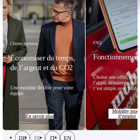
FAQ
Clients business
Fonctionnemen
Économiser du temps,
de l’argent et du CO2
Choisir une offre, téléc
l’appli, démarrer – le ca
Une mobilité flexible pour votre
c’est simple avec Mobili
équipe.
Mobility mod
En savoir plus
d’emploi
DE
FR
IT
EN