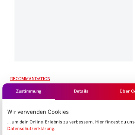
RECOMMANDATION
Zustimmung
Details
Über C
Obtiens un crédit de
Wir verwenden Cookies
CHF 20 pour tes
… um dein Online-Erlebnis zu verbessern. Hier findest du un
Datenschutzerklärung
.