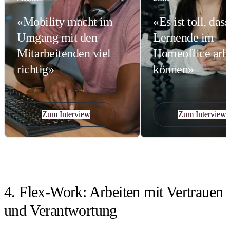
«Mobility macht im
«Es ist toll, das
Umgang mit den
Lernende im
Mitarbeitenden viel
Homeoffice arb
richtig»
können»
Zum Interview
Zum Interview
4. Flex-Work: Arbeiten mit Vertrauen
und Verantwortung