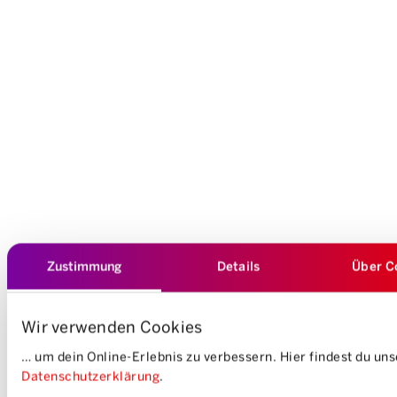
Zustimmung
Details
Über C
2. MORK – mehr als nur Work
Wir verwenden Cookies
… um dein Online-Erlebnis zu verbessern. Hier findest du un
Mit der Initiative «MORK – Work at Mobility» hat Mobility 2024
Datenschutzerklärung
.
ihr Employer Branding neu aufgestellt. «Wir wollten zeigen, was