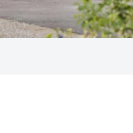
? Avec le parrainage Mobility, c’est possible. Non seulement pour toi,