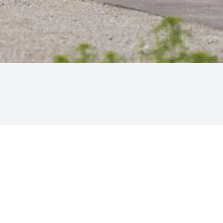
 sans la charge administrative qui va avec. L’idée te semble séduisante
procèdes à un parrainage – nous nous chargeons du reste.