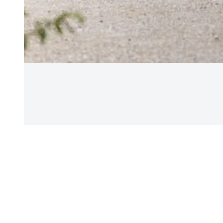
Une voiture à proximité immédiate que je peux utiliser à tout moment –
mais pour toute ta résidence, ta commune ou ton organisation.
C’est très simple: tu nous mets une place de parc à disposition et tu 