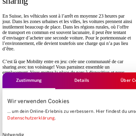
sharing
En Suisse, les véhicules sont à l’arrêt en moyenne 23 heures par
jour. Dans les zones urbaines et les villes, les voitures prennent ainsi
inutilement beaucoup de place. Dans les régions rurales, où l’offre
de transport en commun est souvent lacunaire, il peut être tentant
d’envisager d’acheter une seconde voiture. Pour le portemonnaie et
l’environnement, elle devient toutefois une charge qui n’a pas lieu
d’être.
C’est là que Mobility entre en jeu: crée une communauté de car
sharing avec ton voisinage! Vous parrainez ensemble un
emplacement. Vous mettez la place de parc à disposition et nous
fournissons la voiture de car sharing. C’est d’ailleurs ainsi que
Zustimmung
Details
Über C
Mobility a été fondée – comme communauté de car sharing entre
ami·e·s et particuliers.
Wir verwenden Cookies
En tant que communauté de car sharing, vous profitez d’un pack
sérénité (système de réservation, carburant, assurance, nettoyage,
… um dein Online-Erlebnis zu verbessern. Hier findest du un
entretien, hotline disponible 24h/24 et 7j/7) et vous n’avez à vous
Datenschutzerklärung
.
soucier de rien pour le véhicule. De plus, vous bénéficiez de
100
activations gratuites
pour encourager l’utilisation du véhicule.
Einwilligungsauswahl
Notwendig